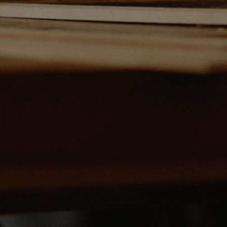
TERIER
bytku a nábytku
odání.