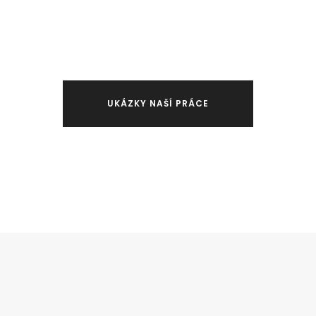
a­lo, díky tomu máme
zaměříme a díky své pre­cizn
rych­lé dodací lhůty.
zaruču­jeme kval­it­ní výsled
UKÁZKY NAŠÍ PRÁCE