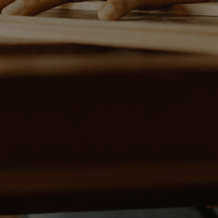
UKAL IN
í, ves­tavěných skříní, stolů i kancelářského ná
kol­ství. Zak­ládáme si na kval­it­ním a rych­lém d
POPTAT VÝROBU